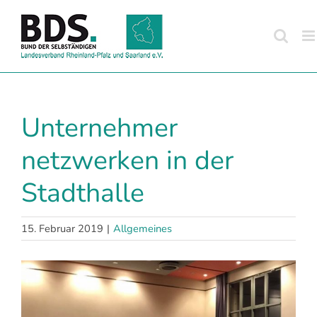
Zum
Inhalt
springen
Unternehmer
netzwerken in der
Stadthalle
15. Februar 2019
|
Allgemeines
Zeige
grösseres
Bild