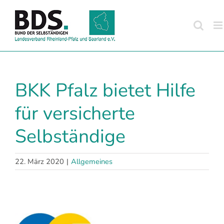
Zum
Inhalt
springen
BKK Pfalz bietet Hilfe
für versicherte
Selbständige
22. März 2020
|
Allgemeines
Zeige
grösseres
Bild