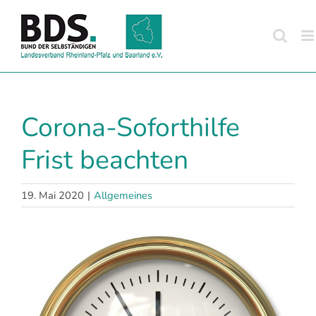
Zum
Inhalt
springen
Corona-Soforthilfe
Frist beachten
19. Mai 2020
|
Allgemeines
Zeige
grösseres
Bild