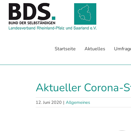
Zum
Inhalt
springen
Startseite
Aktuelles
Umfrag
Aktueller Corona-St
12. Juni 2020
|
Allgemeines
Zeige
grösseres