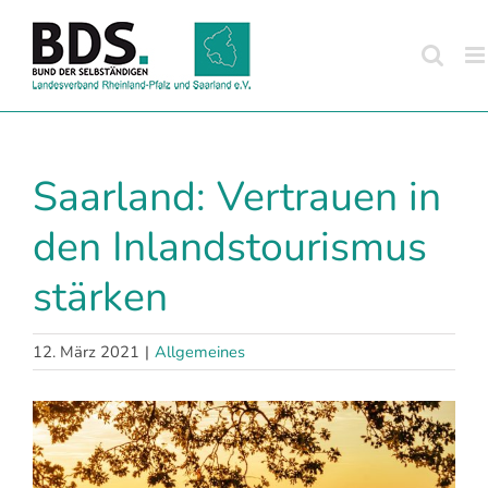
Zum
Inhalt
springen
Saarland: Vertrauen in
den Inlandstourismus
stärken
12. März 2021
|
Allgemeines
Zeige
grösseres
Bild