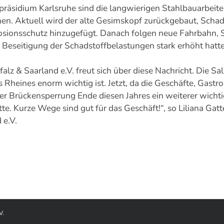
räsidium Karlsruhe sind die langwierigen Stahlbauarbeite
nen. Aktuell wird der alte Gesimskopf zurückgebaut, Scha
rosionsschutz hinzugefügt. Danach folgen neue Fahrbahn, 
Beseitigung der Schadstoffbelastungen stark erhöht hatt
z & Saarland e.V. freut sich über diese Nachricht. Die Sal
des Rheines enorm wichtig ist. Jetzt, da die Geschäfte, G
er Brückensperrung Ende diesen Jahres ein weiterer wichti
atte. Kurze Wege sind gut für das Geschäft!“, so Liliana Gat
 e.V.
V.