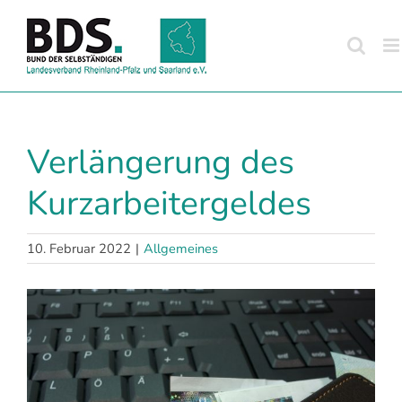
Zum
Inhalt
springen
Verlängerung des
Kurzarbeitergeldes
10. Februar 2022
|
Allgemeines
Zeige
grösseres
Bild