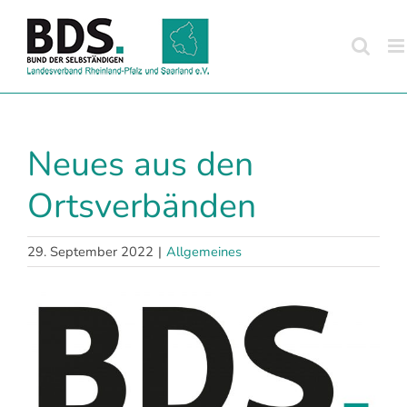
Zum
Inhalt
springen
Neues aus den
Ortsverbänden
29. September 2022
|
Allgemeines
Zeige
grösseres
Bild