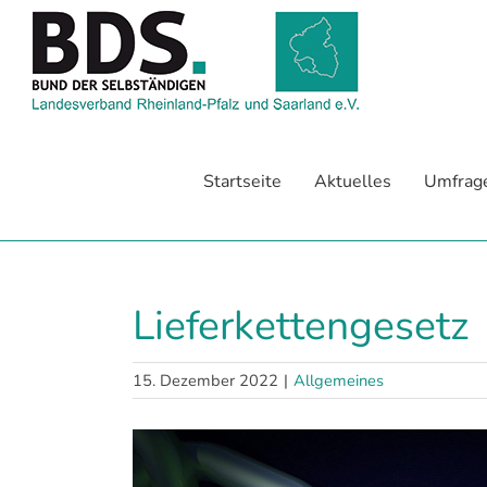
Zum
Inhalt
springen
Startseite
Aktuelles
Umfrag
Lieferkettengesetz
15. Dezember 2022
|
Allgemeines
Zeige
grösseres