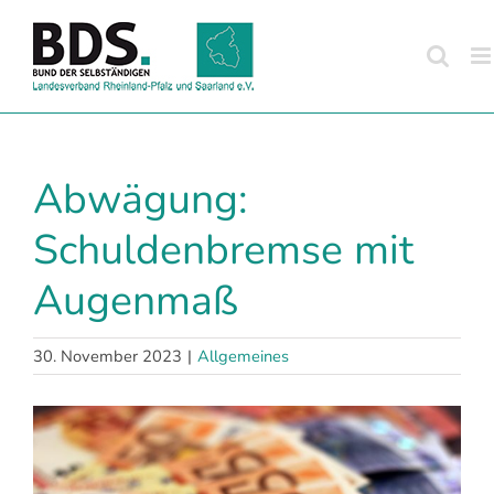
Zum
Inhalt
springen
Abwägung:
Schuldenbremse mit
Augenmaß
30. November 2023
|
Allgemeines
Zeige
grösseres
Bild