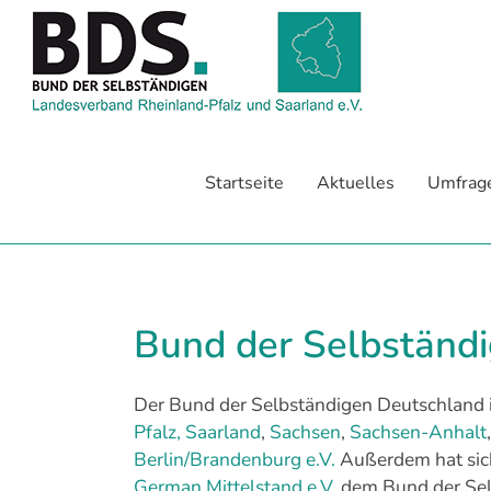
Zum
Inhalt
springen
Startseite
Aktuelles
Umfrag
Bund der Selbständ
Der Bund der Selbständigen Deutschland
Pfalz, Saarland
,
Sachsen
,
Sachsen-Anhalt
Berlin/Brandenburg e.V.
Außerdem hat sic
German Mittelstand e.V.
dem Bund der Selb