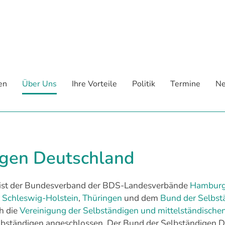
en
Über Uns
Ihre Vorteile
Politik
Termine
Ne
igen Deutschland
 ist der Bundesverband der BDS-Landesverbände
Hambur
,
Schleswig-Holstein
,
Thüringen
und dem
Bund der Selbst
h die
Vereinigung der Selbständigen und mittelständische
ständigen angeschlossen. Der Bund der Selbständigen Deu