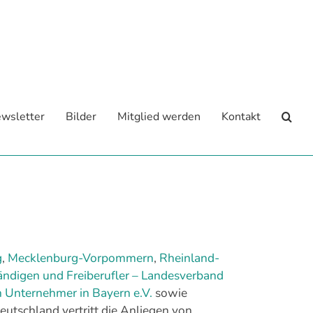
wsletter
Bilder
Mitglied werden
Kontakt
g
,
Mecklenburg-Vorpommern
,
Rheinland-
ändigen und Freiberufler – Landesverband
n Unternehmer in Bayern e.V.
sowie
tschland vertritt die Anliegen von