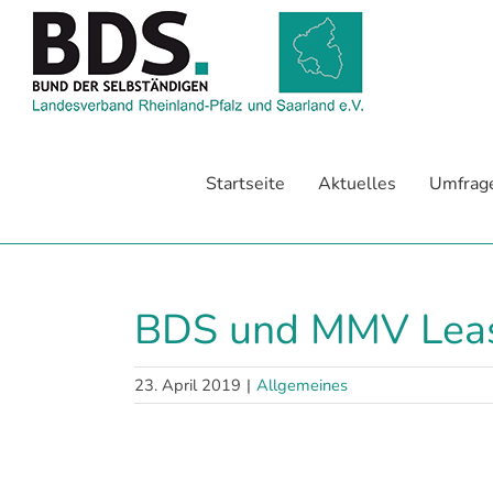
Zum
Inhalt
springen
Startseite
Aktuelles
Umfrag
BDS und MMV Leasi
23. April 2019
|
Allgemeines
Zeige
grösseres