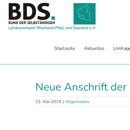
Zum
Inhalt
springen
Startseite
Aktuelles
Umfrag
Neue Anschrift der
15. Mai 2019
|
Allgemeines
Zeige
grösseres