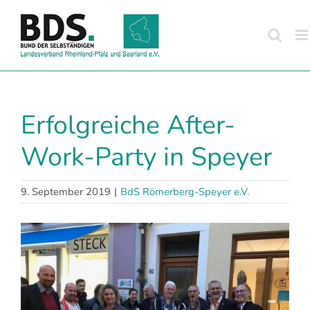
Zum
Inhalt
springen
Erfolgreiche After-
Work-Party in Speyer
9. September 2019
|
BdS Römerberg-Speyer e.V.
Zeige
grösseres
Bild