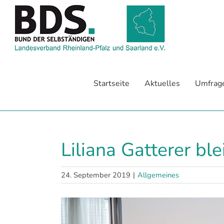
Zum
Inhalt
springen
Startseite
Aktuelles
Umfrag
Liliana Gatterer bl
24. September 2019
|
Allgemeines
Zeige
grösseres