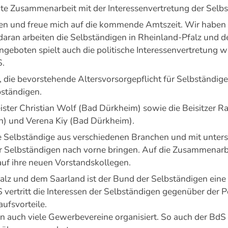
ute Zusammenarbeit mit der Interessenvertretung der Selb
auen und freue mich auf die kommende Amtszeit. Wir habe
daran arbeiten die Selbständigen in Rheinland-Pfalz und 
boten spielt auch die politische Interessenvertretung wei
S.
 die bevorstehende Altersvorsorgepflicht für Selbständig
bständigen.
ster Christian Wolf (Bad Dürkheim) sowie die Beisitzer R
h) und Verena Kiy (Bad Dürkheim).
e Selbständige aus verschiedenen Branchen und mit unter
r Selbständigen nach vorne bringen. Auf die Zusammenarb
 auf ihre neuen Vorstandskollegen.
alz und dem Saarland ist der Bund der Selbständigen eine 
ertritt die Interessen der Selbständigen gegenüber der Po
aufsvorteile.
auch viele Gewerbevereine organisiert. So auch der BdS 