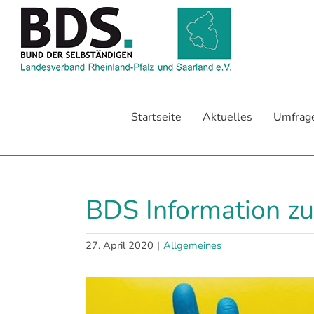
Zum
Inhalt
springen
Startseite
Aktuelles
Umfrag
BDS Information zu
27. April 2020
|
Allgemeines
Zeige
grösseres