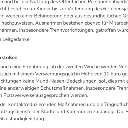
fen und bei der Nutzung des Öffentlichen Personennahve
ht bestehen für Kinder bis zur Vollendung des 6. Lebensja
wegen einer Behinderung oder aus gesundheitlichen Grü
ng nachzuweisen. Ausnahmen bestehen ebenso für Mitarbeit
ahmen, insbesondere Trennvorrichtungen, getroffen wur
er Leitgedanke.
erstößen
he noch eine Ermahnung, ab der zweiten Woche werden Ve
zlich mit einem Verwarnungsgeld in Höhe von 10 Euro gea
nrichtungen keine Mund-Nasen-Bedeckungen, soll dies mit 
ine anderweitigen Schutzmaßnahmen, insbesondere Trenn
en Platzverweise ausgesprochen werden.
le der kontaktreduzierenden Maßnahmen und die Tragepfl
llzugsdienste der Städte und Kommunen zuständig. Die Pol
lzuständigkeit tätig.