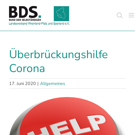
Zum
Inhalt
springen
Überbrückungshilfe
Corona
17. Juni 2020
|
Allgemeines
Zeige
grösseres
Bild