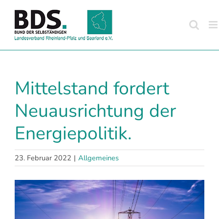
Zum
Inhalt
springen
Mittelstand fordert
Neuausrichtung der
Energiepolitik.
23. Februar 2022
|
Allgemeines
Zeige
grösseres
Bild