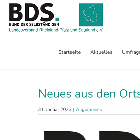
Zum
Inhalt
springen
Startseite
Aktuelles
Umfrag
Neues aus den Ort
31. Januar 2023
|
Allgemeines
Zeige
grösseres