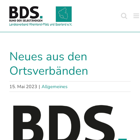
Zum
Inhalt
springen
Neues aus den
Ortsverbänden
15. Mai 2023
|
Allgemeines
Zeige
grösseres
Bild