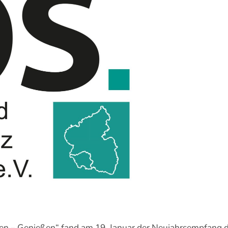
ren – Genießen“ fand am 19. Januar der Neujahrsempfang 