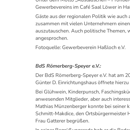
Gewerbevereins im Café Saal Löwer in Haß
Gäste aus der regionalen Politik wie au
zusammen mit vielen Unternehmern einen 
auszutauschen. Auch politische Themen, w
angesprochen.
Fotoquelle: Gewerbeverein Haßloch e.V.
BdS Römerberg-Speyer e.V.:
Der BdS Römerberg-Speyer e.V. hat am 20
Günter D. Einrichtungshaus öffnete hierzu
Bei Glühwein, Kinderpunsch, Faschingsküc
anwesenden Mitglieder, aber auch interes
Mathias Münzenberger konnte bei seiner k
Schmitt-Makdice, den Ortsbürgermeister
Frau Gatterer begrüßen.
In seiner Begrüßungsrede hob er die Bed