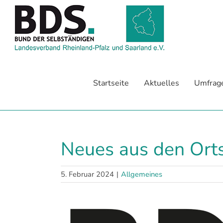
Zum
Inhalt
springen
Startseite
Aktuelles
Umfrag
Neues aus den Ort
5. Februar 2024
|
Allgemeines
Zeige
grösseres