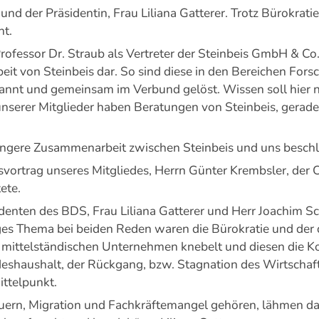
s und der Präsidentin, Frau Liliana Gatterer. Trotz Bürokr
nt.
fessor Dr. Straub als Vertreter der Steinbeis GmbH & Co.
rbeit von Steinbeis dar. So sind diese in den Bereichen Fo
kannt und gemeinsam im Verbund gelöst. Wissen soll hier
unserer Mitglieder haben Beratungen von Steinbeis, gerad
ngere Zusammenarbeit zwischen Steinbeis und uns beschl
vortrag unseres Mitgliedes, Herrn Günter Krembsler, der C
ete.
identen des BDS, Frau Liliana Gatterer und Herr Joachim S
iges Thema bei beiden Reden waren die Bürokratie und der
d mittelständischen Unternehmen knebelt und diesen die Ko
ndeshaushalt, der Rückgang, bzw. Stagnation des Wirtsch
ttelpunkt.
uern, Migration und Fachkräftemangel gehören, lähmen da