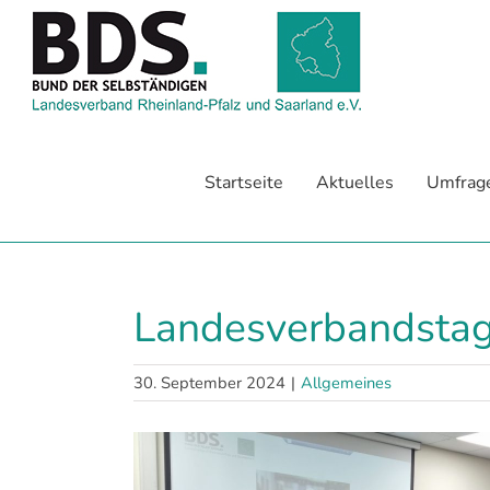
Zum
Inhalt
springen
Startseite
Aktuelles
Umfrag
Landesverbandstag 
30. September 2024
|
Allgemeines
Zeige
grösseres