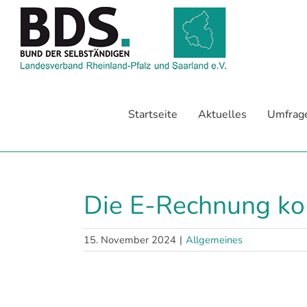
Zum
Inhalt
springen
Startseite
Aktuelles
Umfrag
Die E-Rechnung kom
15. November 2024
|
Allgemeines
Zeige
grösseres