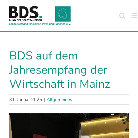
Zum
Inhalt
springen
BDS auf dem
Jahresempfang der
Wirtschaft in Mainz
31. Januar 2025
|
Allgemeines
Zeige
grösseres
Bild