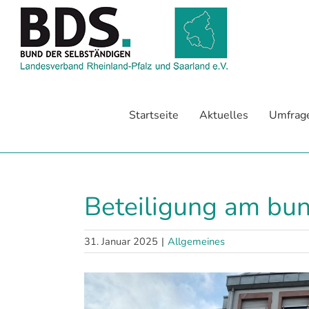
Zum
Inhalt
springen
Startseite
Aktuelles
Umfrag
Beteiligung am bu
31. Januar 2025
|
Allgemeines
Zeige
grösseres