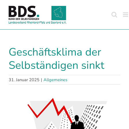
Zum
Inhalt
springen
Geschäftsklima der
Selbständigen sinkt
31. Januar 2025
|
Allgemeines
Zeige
grösseres
Bild