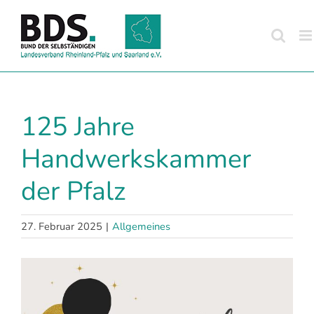
Zum
Inhalt
springen
125 Jahre
Handwerkskammer
der Pfalz
27. Februar 2025
|
Allgemeines
Zeige
grösseres
Bild