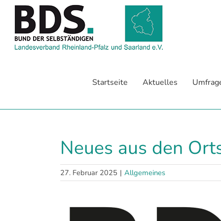
Zum
Inhalt
springen
Startseite
Aktuelles
Umfrag
Neues aus den Ort
27. Februar 2025
|
Allgemeines
Zeige
grösseres