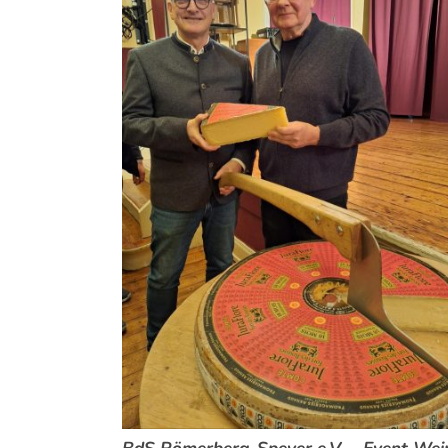
BdS Römerberg-
Speyer e.V. – Event Wei