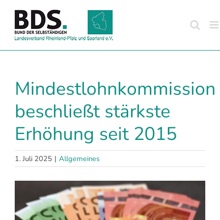
Zum
Inhalt
springen
Mindestlohnkommission
beschließt stärkste
Erhöhung seit 2015
1. Juli 2025
|
Allgemeines
Zeige
grösseres
Bild