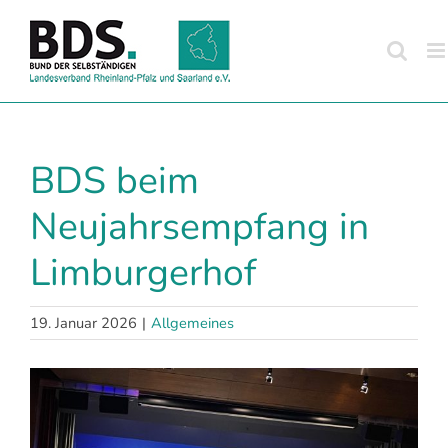
Zum
Inhalt
springen
BDS beim
Neujahrsempfang in
Limburgerhof
19. Januar 2026
|
Allgemeines
Zeige
grösseres
Bild