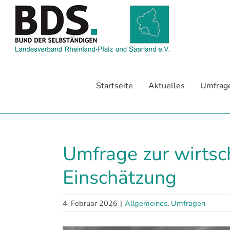
Zum
Inhalt
springen
Startseite
Aktuelles
Umfrag
Umfrage zur wirtsch
Einschätzung
4. Februar 2026
|
Allgemeines
,
Umfragen