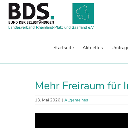
Zum
Inhalt
springen
Startseite
Aktuelles
Umfrag
Mehr Freiraum für 
13. Mai 2026
|
Allgemeines
Zeige
grösseres