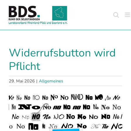
Zum
Inhalt
springen
Widerrufsbutton wird
Pflicht
29. Mai 2026
|
Allgemeines
Zeige
grösseres
Bild