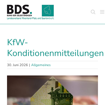
Zum
Inhalt
springen
KfW-
Konditionenmitteilungen
30. Juni 2026
|
Allgemeines
Zeige
grösseres
Bild