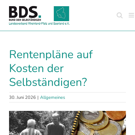
Zum
Inhalt
springen
Rentenpläne auf
Kosten der
Selbständigen?
30. Juni 2026
|
Allgemeines
Zeige
grösseres
Bild