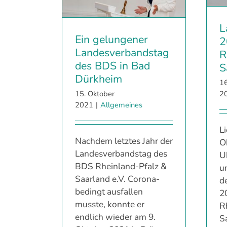
L
Ein gelungener
2
Landesverbandstag
R
des BDS in Bad
S
Dürkheim
1
15. Oktober
2
2021
|
Allgemeines
L
Nachdem letztes Jahr der
O
Landesverbandstag des
U
BDS Rheinland-Pfalz &
u
Saarland e.V. Corona-
d
bedingt ausfallen
2
musste, konnte er
R
endlich wieder am 9.
S