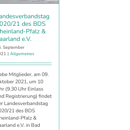
andesverbandstag
020/21 des BDS
heinland-Pfalz &
aarland e.V.
6. September
021
|
Allgemeines
iebe Mitglieder, am 09.
ktober 2021, um 10
hr (9.30 Uhr Einlass
nd Registrierung) findet
er Landesverbandstag
020/21 des BDS
heinland-Pfalz &
aarland e.V. in Bad