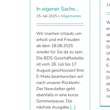
14
In eigener Sache…
15. Juli 2025
|
Allgemeines
W
e
Wir machen Urlaub, um
a
erholt und mit Freuden
wi
ab dem 18.08.2025
D
wieder für Sie da zu sein.
is
Die BDS-Geschäftsstelle
A
ist vom 26. Juli bis 17.
E
August geschlossen! Ihre
n
E-Mails beantworten wir
D
nach unserer Rückkehr.
eb
Der Newsletter geht
S
ebenfalls in eine kurze
n
Sommerpause. Die
nächste Ausgabe
[...]